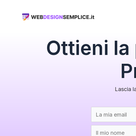
Skip
to
content
Ottieni l
P
Lascia la