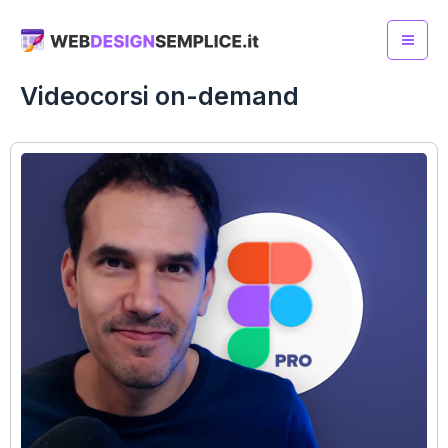
Skip
to
Mai
content
Videocorsi on-demand
Me